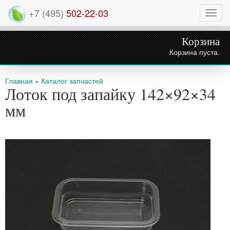
+7 (495)
502-22-03
Нави
Корзина
Корзина пуста.
Вы здесь
Главная
»
Каталог запчастей
Лоток под запайку 142×92×34
мм