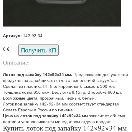
Артикул:
142-92-34
0 €
Описание:
Лоток под запайку 142×92×34 мм.
Предназначен для упаковки
продуктов на запайщиках лотков с технологией вакуум/газ.
Сделан из пластика ПП (полипропилен). Емкость 300 мл.
Толщина лотка 650 мкм. Вес лотка 8,15 гр. В коробке 660 шт.
Возможные цвета: прозрачный, черный, белый.
Лоток под запайку 142×92×34 мм соответствует стандартам
Совета Европы и России по гигиене.
Цена на лоток под запайку 142×92×34 мм
зависит от объёма
партии и устанавливается менеджером отдела продаж.
Купить лоток под запайку 142×92×34 мм