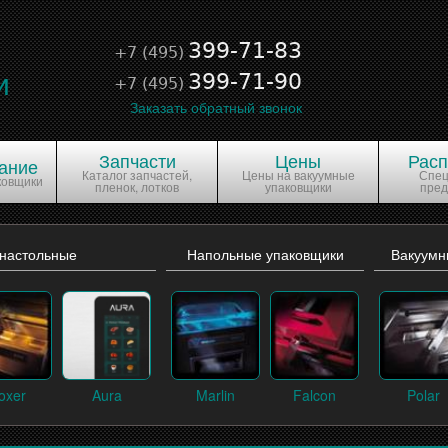
е
399-71-83
+7 (495)
и
399-71-90
+7 (495)
Заказать обратный звонок
Запчасти
Цены
Рас
ание
Каталог запчастей,
Цены на вакуумные
Спе
ковщики
пленок, лотков
упаковщики
пре
 настольные
Напольные упаковщики
Вакуумн
oxer
Aura
Marlin
Falcon
Polar