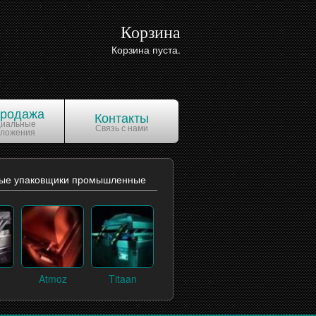
Корзина
Корзина пуста.
продажа
Контакты
циальные
Связь с нами
дложения
ые упаковщики промышленные
Atmoz
Titaan