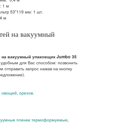
: 1 м
ьтр 53*119 мм: 1 шт.
4 м
стей на вакуумный
й на вакуумный упаковщик Jumbo 35
 удобным для Вас способом: позвонить
ли отправить запрос нажав на кнопку
редложение).
,
овощей
,
орехов
.
куумные пленки термоформуемые
,