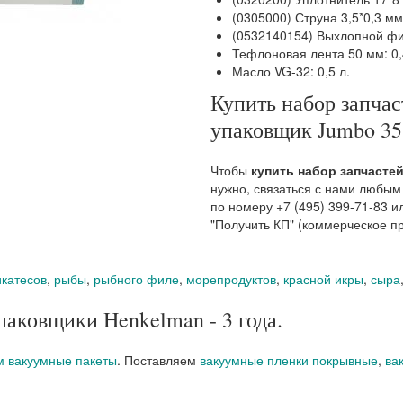
(0305000) Струна 3,5*0,3 мм
(0532140154) Выхлопной фил
Тефлоновая лента 50 мм: 0,
Масло VG-32: 0,5 л.
Купить набор запча
упаковщик Jumbo 35
Чтобы
купить набор запчасте
нужно, связаться с нами любым
по номеру +7 (495) 399-71-83 и
"Получить КП" (коммерческое п
катесов
,
рыбы
,
рыбного филе
,
морепродуктов
,
красной икры
,
сыра
паковщики Henkelman - 3 года.
м вакуумные пакеты
. Поставляем
вакуумные пленки покрывные
,
ва