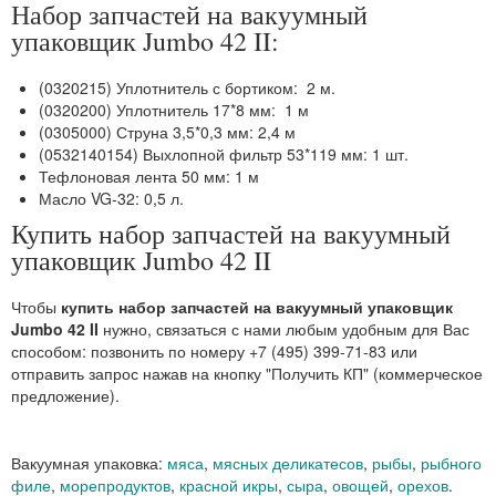
Набор запчастей на вакуумный
упаковщик Jumbo 42 II:
(0320215) Уплотнитель с бортиком: 2 м.
(0320200) Уплотнитель 17*8 мм: 1 м
(0305000) Струна 3,5*0,3 мм: 2,4 м
(0532140154) Выхлопной фильтр 53*119 мм: 1 шт.
Тефлоновая лента 50 мм: 1 м
Масло VG-32: 0,5 л.
Купить набор запчастей на вакуумный
упаковщик Jumbo 42 II
Чтобы
купить набор запчастей на вакуумный упаковщик
Jumbo 42 II
нужно, связаться с нами любым удобным для Вас
способом: позвонить по номеру +7 (495) 399-71-83 или
отправить запрос нажав на кнопку "Получить КП" (коммерческое
предложение).
Вакуумная упаковка:
мяса
,
мясных деликатесов
,
рыбы
,
рыбного
филе
,
морепродуктов
,
красной икры
,
сыра
,
овощей
,
орехов
.