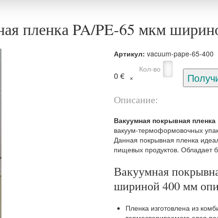
ая пленка PA/PE-65 мкм ширин
Артикул:
vacuum-pape-65-400
Кол-во
0 €
Описание:
Вакуумная покрывная пленка 
вакуум-термоформовочных упак
Данная покрывная пленка идеал
пищевых продуктов. Обладает 
Вакуумная покрывна
шириной 400 мм опи
Пленка изготовлена из комб
термосвариваемого слоя по