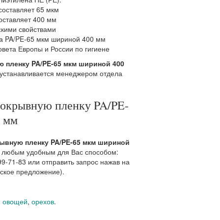
составляет 65 мкм
оставляет 400 мм
скими свойствами
а PA/PE-65 мкм шириной 400 мм
овета Европы и России по гигиене
 пленку PA/PE-65 мкм шириной 400
 устанавливается менеджером отдела
покрывную пленку PA/PE-
0 мм
ывную пленку PA/PE-65 мкм шириной
и любым удобным для Вас способом:
99-71-83 или отправить запрос нажав на
еское предложение).
,
овощей
,
орехов
.