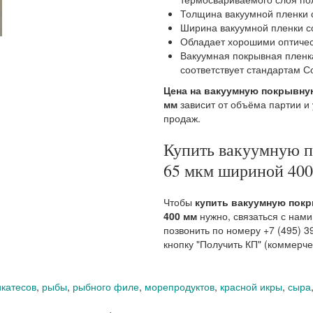
Толщина вакуумной пленки 
Ширина вакуумной пленки с
Обладает хорошими оптиче
Вакуумная покрывная пленк
соответствует стандартам С
Цена на вакуумную покрывную
мм
зависит от объёма партии и
продаж.
Купить вакуумную 
65 мкм шириной 40
Чтобы
купить вакуумную покр
400 мм
нужно, связаться с нам
позвонить по номеру +7 (495) 3
кнопку "Получить КП" (коммерч
катесов
,
рыбы
,
рыбного филе
,
морепродуктов
,
красной икры
,
сыра