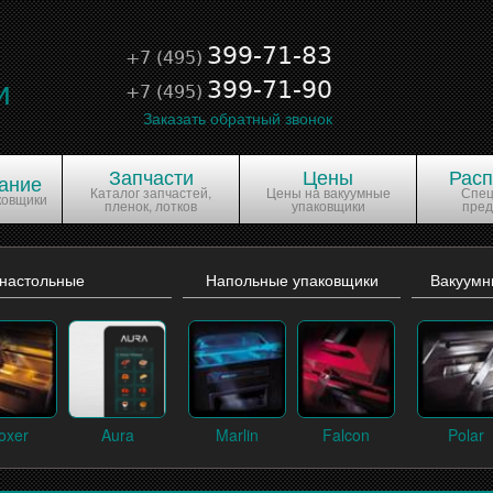
е
399-71-83
+7 (495)
и
399-71-90
+7 (495)
Заказать обратный звонок
Запчасти
Цены
Рас
ание
Каталог запчастей,
Цены на вакуумные
Спе
ковщики
пленок, лотков
упаковщики
пре
 настольные
Напольные упаковщики
Вакуумн
oxer
Aura
Marlin
Falcon
Polar