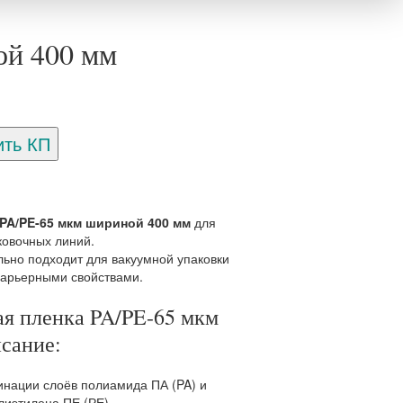
ой 400 мм
PA/PE-65 мкм шириной 400 мм
для
овочных линий.
ьно подходит для вакуумной упаковки
барьерными свойствами.
я пленка PA/PE-65 мкм
сание:
инации слоёв полиамида ПА (PA) и
лиэтилена ПЕ (РЕ).