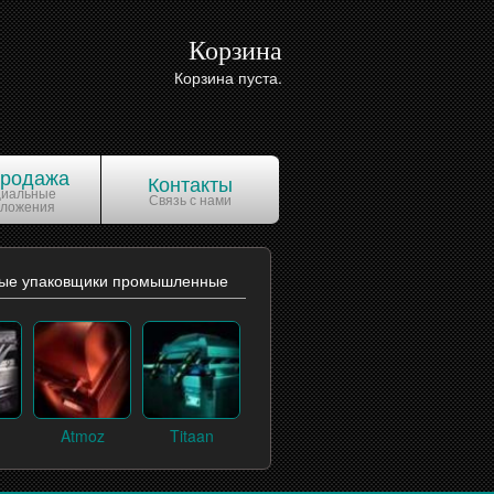
Корзина
Корзина пуста.
продажа
Контакты
циальные
Связь с нами
дложения
ые упаковщики промышленные
Atmoz
Titaan