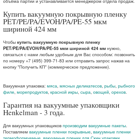
объёма партии и устанавливается менеджером отдела продаж.
Купить вакуумную покрывную пленку
PET/PE/PA/EVOH/PA/PE-55 мкм
шириной 424 мм
Чтобы
купить вакуумную покрывную пленку
PET/PE/PA/EVOH/PA/PE-55 мкм шириной 424 мм
нужно,
связаться с нами любым удобным для Вас способом: позвонить
по номеру +7 (495) 399-71-83 или отправить запрос нажав на
кнопку "Получить КП" (коммерческое предложение).
Вакуумная упаковка:
мяса
,
мясных деликатесов
,
рыбы
,
рыбного
филе
,
морепродуктов
,
красной икры
,
сыра
,
овощей
,
орехов
.
Гарантия на вакуумные упаковщики
Henkelman - 3 года.
Для вакуумных упаковщиков
производим вакуумные пакеты
.
Поставляем
вакуумные пленки покрывные
,
вакуумные пленки
термоформуемые
,
вакуумные пленки для Скин упаковки
.