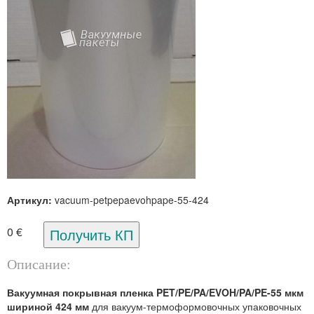
Артикул:
vacuum-petpepaevohpape-55-424
0 €
Описание:
Вакуумная покрывная пленка PET/PE/PA/EVOH/PA/PE-55 мкм
шириной 424 мм
для вакуум-термоформовочных упаковочных