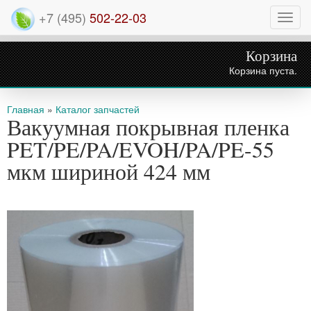
+7 (495)
502-22-03
Нави
Корзина
Корзина пуста.
Вы здесь
Главная
»
Каталог запчастей
Вакуумная покрывная пленка
PET/PE/PA/EVOH/PA/PE-55
мкм шириной 424 мм