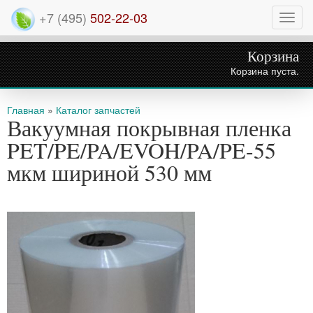
+7 (495)
502-22-03
Нави
Корзина
Корзина пуста.
Вы здесь
Главная
»
Каталог запчастей
Вакуумная покрывная пленка
PET/PE/PA/EVOH/PA/PE-55
мкм шириной 530 мм