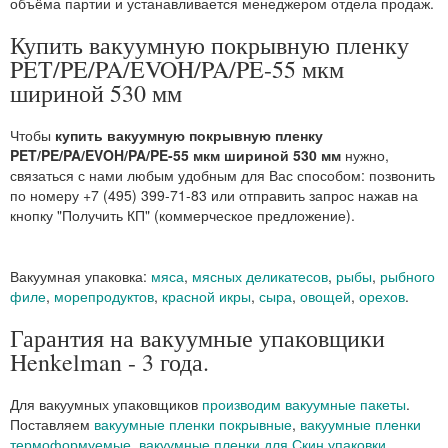
объёма партии и устанавливается менеджером отдела продаж.
Купить вакуумную покрывную пленку
PET/PE/PA/EVOH/PA/PE-55 мкм
шириной 530 мм
Чтобы
купить вакуумную покрывную пленку
PET/PE/PA/EVOH/PA/PE-55 мкм шириной 530 мм
нужно,
связаться с нами любым удобным для Вас способом: позвонить
по номеру +7 (495) 399-71-83 или отправить запрос нажав на
кнопку "Получить КП" (коммерческое предложение).
Вакуумная упаковка:
мяса
,
мясных деликатесов
,
рыбы
,
рыбного
филе
,
морепродуктов
,
красной икры
,
сыра
,
овощей
,
орехов
.
Гарантия на вакуумные упаковщики
Henkelman - 3 года.
Для вакуумных упаковщиков
производим вакуумные пакеты
.
Поставляем
вакуумные пленки покрывные
,
вакуумные пленки
термоформуемые
,
вакуумные пленки для Скин упаковки
.