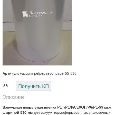
Артикул:
vacuum-petpepaevohpape-55-530
0 €
Описание:
Вакуумная покрывная пленка PET/PE/PA/EVOH/PA/PE-55 мкм
шириной 530 мм
для вакуум-термоформовочных упаковочных