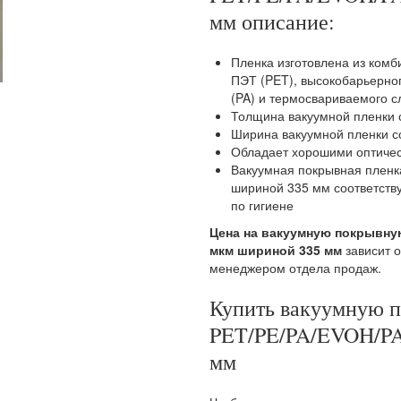
мм описание:
Пленка изготовлена из ком
ПЭТ (PET), высокобарьерно
(PA) и термосвариваемого с
Толщина вакуумной пленки 
Ширина вакуумной пленки с
Обладает хорошими оптиче
Вакуумная покрывная пленк
шириной 335 мм соответств
по гигиене
Цена на вакуумную покрывную
мкм шириной 335 мм
зависит 
менеджером отдела продаж.
Купить вакуумную 
PET/PE/PA/EVOH/PA
мм