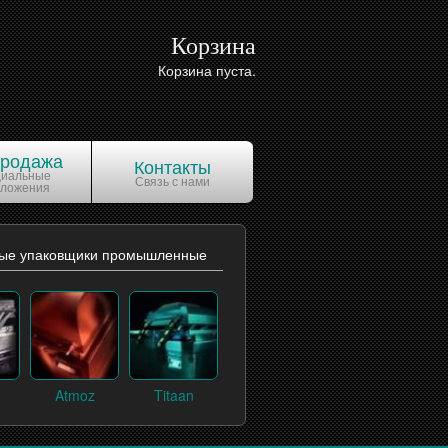
Корзина
Корзина пуста.
продажа
Контакты
циальные
Связь с нами
дложения
ые упаковщики промышленные
Atmoz
Titaan