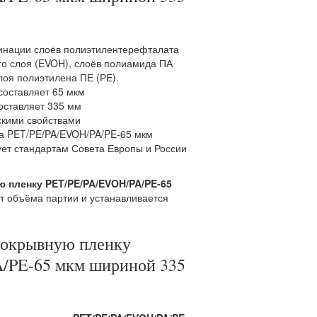
бинации слоёв полиэтилентерефталата
го слоя (EVOH), слоёв полиамида ПА
лоя полиэтилена ПЕ (РЕ).
составляет 65 мкм
оставляет 335 мм
скими свойствами
а PET/PE/PA/EVOH/PA/PE-65 мкм
ует стандартам Совета Европы и России
 пленку PET/PE/PA/EVOH/PA/PE-65
от объёма партии и устанавливается
покрывную пленку
/PE-65 мкм шириной 335