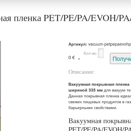
ная пленка PET/PE/PA/EVOH/PA
Артикул:
vacuum-petpepaevohp
Кол-во
0 €
Описание:
Вакуумная покрывная пленка 
шириной 335 мм
для вакуум-т
Данная покрывная пленка идеал
свежих пищевых продуктов в га
барьерными свойствами.
Вакуумная покрывна
PET/PE/PA/EVOH/PA