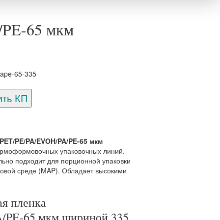
/PE-65 мкм
ape-65-335
PET/PE/PA/EVOH/PA/PE-65 мкм
ермоформовочных упаковочных линий.
ьно подходит для порционной упаковки
зовой среде (MAP). Обладает высокими
я пленка
/PE-65 мкм шириной 335