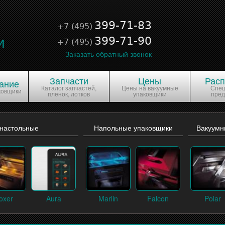
е
399-71-83
+7 (495)
и
399-71-90
+7 (495)
Заказать обратный звонок
Запчасти
Цены
Рас
ание
Каталог запчастей,
Цены на вакуумные
Спе
ковщики
пленок, лотков
упаковщики
пре
 настольные
Напольные упаковщики
Вакуумн
oxer
Aura
Marlin
Falcon
Polar