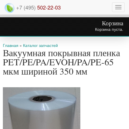
+7 (495)
502-22-03
Нави
Корзина
Корзина пуста.
Вы здесь
Главная
»
Каталог запчастей
Вакуумная покрывная пленка
PET/PE/PA/EVOH/PA/PE-65
мкм шириной 350 мм