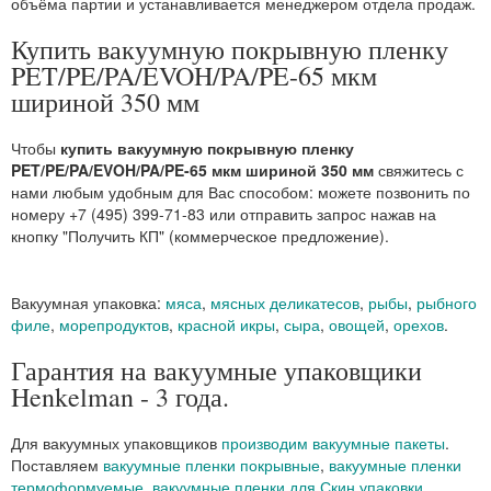
объёма партии и устанавливается менеджером отдела продаж.
Купить вакуумную покрывную пленку
PET/PE/PA/EVOH/PA/PE-65 мкм
шириной 350 мм
Чтобы
купить вакуумную покрывную пленку
PET/PE/PA/EVOH/PA/PE-65 мкм шириной 350 мм
свяжитесь с
нами любым удобным для Вас способом: можете позвонить по
номеру +7 (495) 399-71-83 или отправить запрос нажав на
кнопку "Получить КП" (коммерческое предложение).
Вакуумная упаковка:
мяса
,
мясных деликатесов
,
рыбы
,
рыбного
филе
,
морепродуктов
,
красной икры
,
сыра
,
овощей
,
орехов
.
Гарантия на вакуумные упаковщики
Henkelman - 3 года.
Для вакуумных упаковщиков
производим вакуумные пакеты
.
Поставляем
вакуумные пленки покрывные
,
вакуумные пленки
термоформуемые
,
вакуумные пленки для Скин упаковки
.