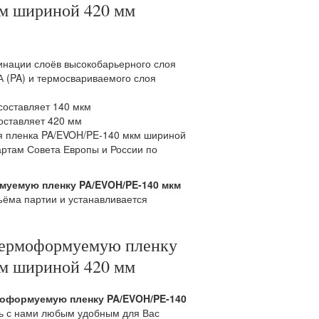
м шириной 420 мм
инации слоёв высокобарьерного слоя
А (PA) и термосвариваемого слоя
составляет 140 мкм
оставляет 420 мм
 пленка PA/EVOH/PE-140 мкм шириной
артам Совета Европы и России по
муемую пленку PA/EVOH/PE-140 мкм
ъёма партии и устанавливается
термоформуемую пленку
м шириной 420 мм
моформуемую пленку PA/EVOH/PE-140
ь с нами любым удобным для Вас