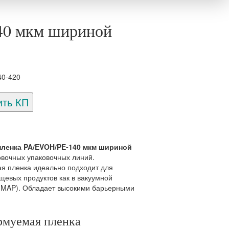
40 мкм шириной
40-420
ленка PA/EVOH/PE-140 мкм шириной
вочных упаковочных линий.
 пленка идеально подходит для
щевых продуктов как в вакуумной
е (MAP). Обладает высокими барьерными
рмуемая пленка