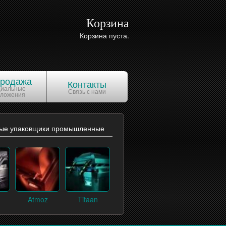
Корзина
Корзина пуста.
продажа
Контакты
циальные
Связь с нами
дложения
ые упаковщики промышленные
Atmoz
Titaan