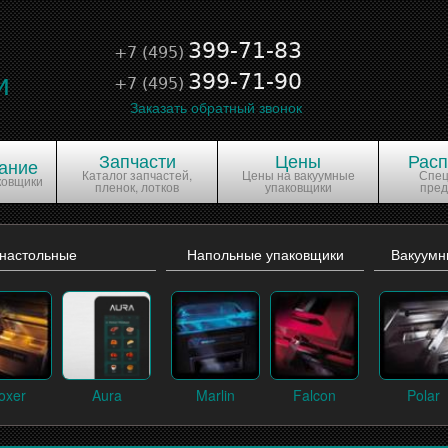
е
399-71-83
+7 (495)
и
399-71-90
+7 (495)
Заказать обратный звонок
Запчасти
Цены
Рас
ание
Каталог запчастей,
Цены на вакуумные
Спе
ковщики
пленок, лотков
упаковщики
пре
 настольные
Напольные упаковщики
Вакуумн
oxer
Aura
Marlin
Falcon
Polar