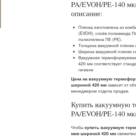
PA/EVOH/PE-140 мк
описание:
Пленка изготовлена из комб
(EVOH), слоёв полиамида П
полиэтилена ПЕ (РЕ).
Толщина вакуумной пленки 
Ширина вакуумной пленки с
Вакуумная термоформуемая
420 мм соответствует станд
гигиене
Цена на вакуумную термофор
шириной 420 мм
зависит от об
менеджером отдела продаж.
Купить вакуумную 
PA/EVOH/PE-140 мк
Чтобы
купить вакуумную тер
мкм шириной 420 мм
свяжитес