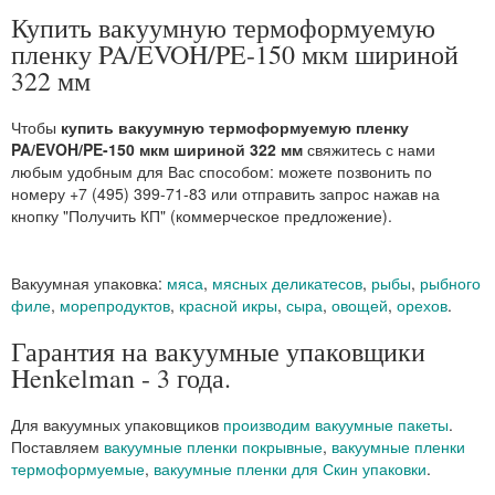
Купить вакуумную термоформуемую
пленку PA/EVOH/PE-150 мкм шириной
322 мм
Чтобы
купить вакуумную термоформуемую пленку
PA/EVOH/PE-150 мкм шириной 322 мм
свяжитесь с нами
любым удобным для Вас способом: можете позвонить по
номеру +7 (495) 399-71-83 или отправить запрос нажав на
кнопку "Получить КП" (коммерческое предложение).
Вакуумная упаковка:
мяса
,
мясных деликатесов
,
рыбы
,
рыбного
филе
,
морепродуктов
,
красной икры
,
сыра
,
овощей
,
орехов
.
Гарантия на вакуумные упаковщики
Henkelman - 3 года.
Для вакуумных упаковщиков
производим вакуумные пакеты
.
Поставляем
вакуумные пленки покрывные
,
вакуумные пленки
термоформуемые
,
вакуумные пленки для Скин упаковки
.