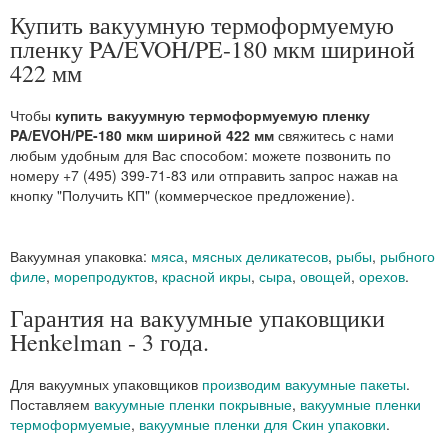
Купить вакуумную термоформуемую
пленку PA/EVOH/PE-180 мкм шириной
422 мм
Чтобы
купить вакуумную термоформуемую пленку
PA/EVOH/PE-180 мкм шириной 422 мм
свяжитесь с нами
любым удобным для Вас способом: можете позвонить по
номеру +7 (495) 399-71-83 или отправить запрос нажав на
кнопку "Получить КП" (коммерческое предложение).
Вакуумная упаковка:
мяса
,
мясных деликатесов
,
рыбы
,
рыбного
филе
,
морепродуктов
,
красной икры
,
сыра
,
овощей
,
орехов
.
Гарантия на вакуумные упаковщики
Henkelman - 3 года.
Для вакуумных упаковщиков
производим вакуумные пакеты
.
Поставляем
вакуумные пленки покрывные
,
вакуумные пленки
термоформуемые
,
вакуумные пленки для Скин упаковки
.