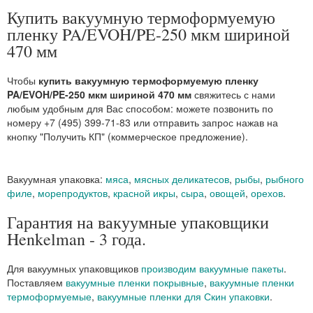
Купить вакуумную термоформуемую
пленку PA/EVOH/PE-250 мкм шириной
470 мм
Чтобы
купить вакуумную термоформуемую пленку
PA/EVOH/PE-250 мкм шириной 470 мм
свяжитесь с нами
любым удобным для Вас способом: можете позвонить по
номеру +7 (495) 399-71-83 или отправить запрос нажав на
кнопку "Получить КП" (коммерческое предложение).
Вакуумная упаковка:
мяса
,
мясных деликатесов
,
рыбы
,
рыбного
филе
,
морепродуктов
,
красной икры
,
сыра
,
овощей
,
орехов
.
Гарантия на вакуумные упаковщики
Henkelman - 3 года.
Для вакуумных упаковщиков
производим вакуумные пакеты
.
Поставляем
вакуумные пленки покрывные
,
вакуумные пленки
термоформуемые
,
вакуумные пленки для Скин упаковки
.