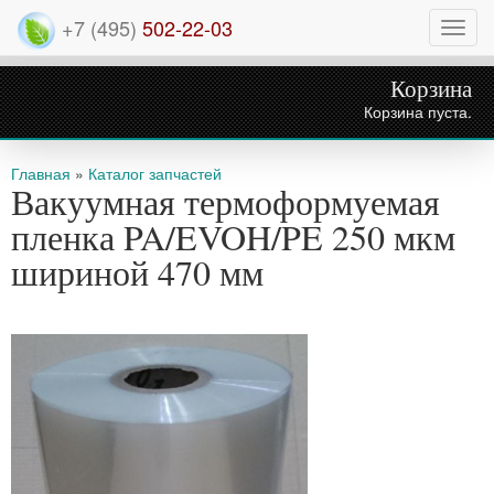
+7 (495)
502-22-03
Нави
Корзина
Корзина пуста.
Вы здесь
Главная
»
Каталог запчастей
Вакуумная термоформуемая
пленка PA/EVOH/PE 250 мкм
шириной 470 мм