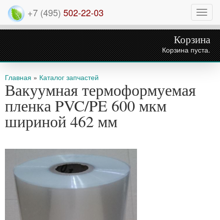
+7 (495)
502-22-03
Нави
Корзина
Корзина пуста.
Вы здесь
Главная
»
Каталог запчастей
Вакуумная термоформуемая
пленка PVC/PE 600 мкм
шириной 462 мм