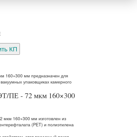
E
мкм 160×300 мм предназначен для
в вакуумных упаковщиках камерного
Т/ПЕ - 72 мкм 160×300
2 мкм 160×300 мм изготовлен из
ентерефталата (PET) и полиэтилена
свойствам, этот вакуумный пакет