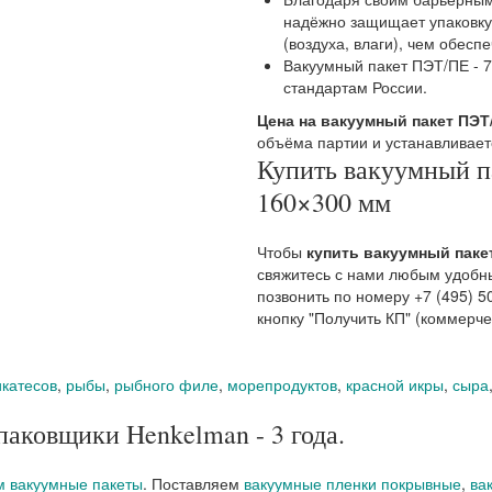
надёжно защищает упаковку
(воздуха, влаги), чем обесп
Вакуумный пакет ПЭТ/ПЕ - 7
стандартам России.
Цена на вакуумный пакет ПЭТ
объёма партии и устанавливае
Купить вакуумный п
160×300 мм
Чтобы
купить вакуумный пакет
свяжитесь с нами любым удобн
позвонить по номеру +7 (495) 5
кнопку "Получить КП" (коммерч
катесов
,
рыбы
,
рыбного филе
,
морепродуктов
,
красной икры
,
сыра
паковщики Henkelman - 3 года.
м вакуумные пакеты
. Поставляем
вакуумные пленки покрывные
,
ва