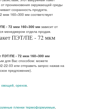
 от проникновения окружающей среды
ечивает сохранность продукта.
2 мкм 160×300 мм соответствует
/ПЕ - 72 мкм 160×300 мм
зависит от
тся менеджером отдела продаж.
акет ПЭТ/ПЕ - 72 мкм
 ПЭТ/ПЕ - 72 мкм 160×300 мм
ым для Вас способом: можете
02-22-03 или отправить запрос нажав на
еское предложение).
,
овощей
,
орехов
.
куумные пленки термоформуемые
,