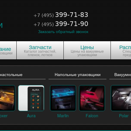
е
399-71-83
+7 (495)
и
399-71-90
+7 (495)
Заказать обратный звонок
Запчасти
Цены
Рас
ание
Каталог запчастей,
Цены на вакуумные
Спе
ковщики
пленок, лотков
упаковщики
пре
 настольные
Напольные упаковщики
Вакуумн
oxer
Aura
Marlin
Falcon
Polar