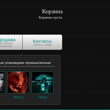
Корзина
Корзина пуста.
продажа
Контакты
циальные
Связь с нами
дложения
ые упаковщики промышленные
Atmoz
Titaan