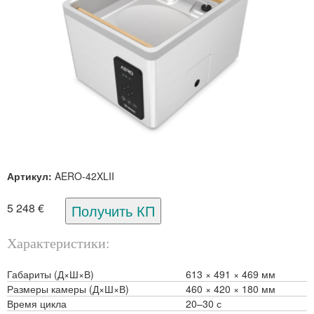
Артикул:
AERO-42XLII
5 248 €
Характеристики
Габариты (Д×Ш×В)
613
491
469 мм
Размеры камеры (Д×Ш×В)
460
420
180 мм
Время цикла
20–30 с