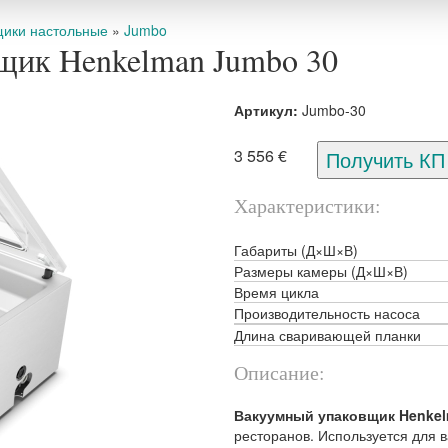
щики настольные
»
Jumbo
щик Henkelman Jumbo 30
Артикул:
Jumbo-30
3 556 €
Характеристики
Габариты (Д×Ш×В)
Размеры камеры (Д×Ш×В)
Время цикла
Производительность насоса
Длина сваривающей планки
Описание:
Вакуумный упаковщик Henkel
ресторанов. Используется для 