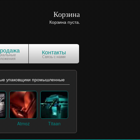
Корзина
Корзина пуста.
продажа
Контакты
циальные
Связь с нами
дложения
ые упаковщики промышленные
Atmoz
Titaan