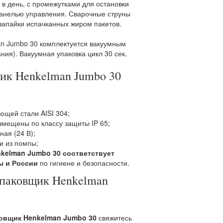
ы в день, с промежутками для остановки
панелью управления. Сварочные струны
запайки испачканных жиром пакетов.
an
Jumbo 30 комплектуется вакуумным
ия). Вакуумная упаковка цикл 30 сек.
ик Henkelman
Jumbo 30
ющей стали AISI 304;
змещены по классу защиты IP 65;
ная (24 В);
и из помпы;
kelman Jumbo 30 соответствует
ы и России
по гигиене и безопасности.
упаковщик Henkelman
ковщик Henkelman Jumbo 30
свяжитесь