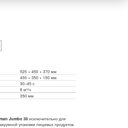
525
450
370 мм
450
350
150 мм
30–45 с
8 м³/ч
350 мм
man Jumbo 30
исключительно для
вакуумной упаковки пищевых продуктов.