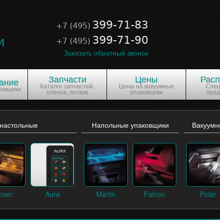
е
399-71-83
+7 (495)
и
399-71-90
+7 (495)
Заказать обратный звонок
Запчасти
Цены
Рас
ание
Каталог запчастей,
Цены на вакуумные
Спе
ковщики
пленок, лотков
упаковщики
пре
 настольные
Напольные упаковщики
Вакуумн
oxer
Aura
Marlin
Falcon
Polar