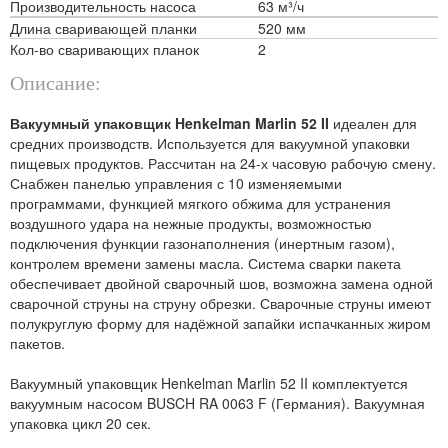
Производительность насоса
63 м³/ч
Длина сваривающей планки
520 мм
Кол-во сваривающих планок
2
Описание:
Вакуумный упаковщик Henkelman Marlin 52 II
идеален для
средних производств. Используется для вакуумной упаковки
пищевых продуктов. Рассчитан на 24-х часовую рабочую смену.
Снабжен панелью управления с 10 изменяемыми
программами, функцией мягкого обжима для устранения
воздушного удара на нежные продукты, возможностью
подключения функции газонаполнения (инертным газом),
контролем времени замены масла. Система сварки пакета
обеспечивает двойной сварочный шов, возможна замена одной
сварочной струны на струну обрезки. Сварочные струны имеют
полукруглую форму для надёжной запайки испачканных жиром
пакетов.
Вакуумный упаковщик Henkelman
Marlin 52 II комплектуется
вакуумным насосом BUSCH RA 0063 F (Германия). Вакуумная
упаковка цикл 20 сек.