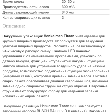
Время цикла
20–30 с
Производительность насоса
300 м³/ч
Длина сваривающей планки
840 мм
Кол-во сваривающих планок
2
Описание:
Вакуумный упаковщик Henkelman Titaan 2-90
идеален для
крупных пищевых производств. Используется для вакуумной
упаковки пищевых продуктов. Рассчитан на, безостановочную
24-х часовую рабочую смену. Снабжен LED панелью
управления с 20 изменяемыми программами, упаковкой по
датчику вакуума, функцией «ступенчатый вакуум», функцией
мягкого обжима для устранения воздушного удара на нежные
продукты, возможностью подключения функции газонаполнения
(инертным газом), контролем времени замены масла. Система
сварки пакета обеспечивает двойной сварочный шов, возможна
замена одной сварочной струны на струну обрезки. Сварочные
струны имеют полукруглую форму для надёжной запайки
испачканных жиром пакетов.
Вакуумный упаковщик Henkelman Titaan 2-90 комплектуется
вакуумным насосом BUSCH RA 0302 D (Германия). Вакуумная